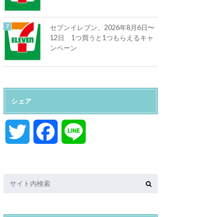
セブンイレブン、2026年8月6日〜
12日 1つ買うと1つもらえるキャ
ンペーン
シェア
T
F
L
w
a
i
i
c
n
t
e
e