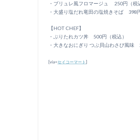
・ブリュレ風フロマージュ 250円（税
・大盛り塩だれ竜田の塩焼きそば 398
【HOT CHEF】
・ぶりたれカツ丼 500円（税込）
・大きなおにぎり つぶ貝山わさび風味 
[via=
セイコーマート
]