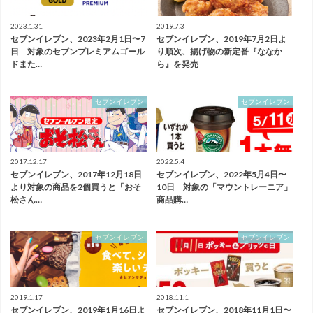
2023.1.31
2019.7.3
セブンイレブン、2023年2月1日〜7
セブンイレブン、2019年7月2日よ
日 対象のセブンプレミアムゴール
り順次、揚げ物の新定番『ななか
ドまた…
ら』を発売
セブンイレブン
セブンイレブン
2017.12.17
2022.5.4
セブンイレブン、2017年12月18日
セブンイレブン、2022年5月4日〜
より対象の商品を2個買うと「おそ
10日 対象の「マウントレーニア」
松さん…
商品購…
セブンイレブン
セブンイレブン
2019.1.17
2018.11.1
セブンイレブン、2019年1月16日よ
セブンイレブン、2018年11月1日〜