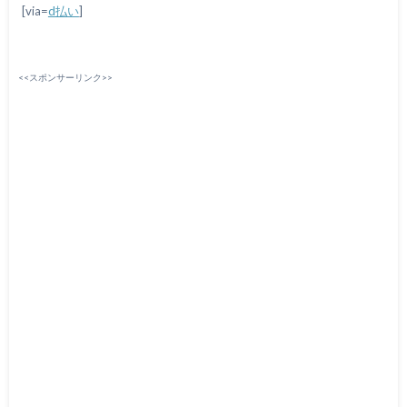
[via=
d払い
]
<<スポンサーリンク>>