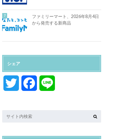
ファミリーマート、2026年8月4日
から発売する新商品
シェア
T
F
L
w
a
i
i
c
n
t
e
e