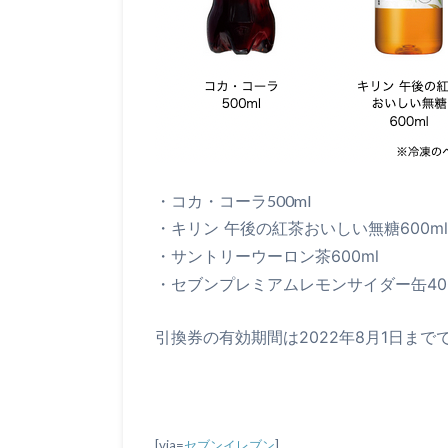
・コカ・コーラ500ml
・
キリン 午後の紅茶
おいしい無糖
600ml
・
サントリー
ウーロン茶
600ml
・
セブンプレミアム
レモンサイダー缶
40
引換券の有効期間は2022年8月1日まで
[via=
セブンイレブン
]