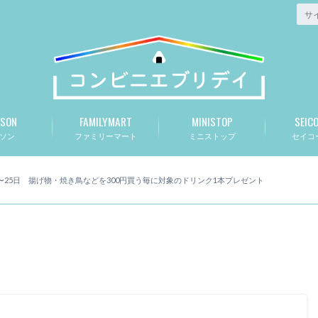
SON
FAMILYMART
MINISTOP
SEIC
ソン
ファミリーマート
ミニストップ
セイコ
日〜25日 揚げ物・焼き鳥などを300円買う毎に対象のドリンク1本プレゼント