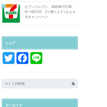
セブンイレブン、2026年7月30
日〜8月5日 1つ買うと1つもらえ
るキャンペーン
シェア
T
F
L
w
a
i
i
c
n
t
e
e
アーカイブ
t
b