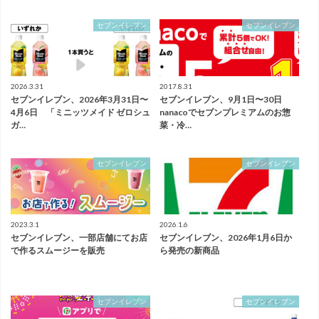
セブンイレブン
セブンイレブン
2026.3.31
2017.8.31
セブンイレブン、2026年3月31日〜
セブンイレブン、9月1日〜30日
4月6日 「ミニッツメイド ゼロシュ
nanacoでセブンプレミアムのお惣
ガ…
菜・冷…
セブンイレブン
セブンイレブン
2023.3.1
2026.1.6
セブンイレブン、一部店舗にてお店
セブンイレブン、2026年1月6日か
で作るスムージーを販売
ら発売の新商品
セブンイレブン
セブンイレブン