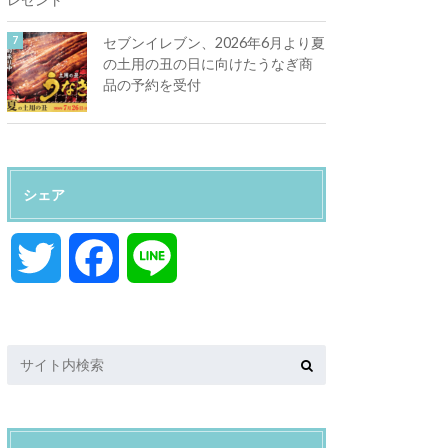
セブンイレブン、2026年6月より夏
の土用の丑の日に向けたうなぎ商
品の予約を受付
シェア
T
F
L
w
a
i
i
c
n
t
e
e