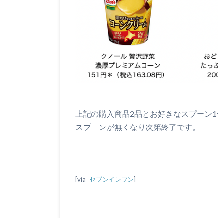
上記の購入商品2品とお好きなスプーン
スプーンが無くなり次第終了です。
[via=
セブンイレブン
]