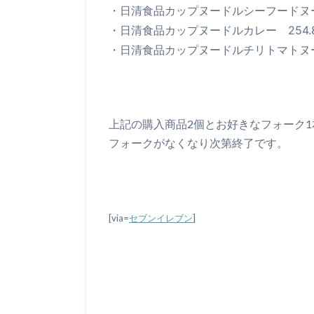
・
日清食品
カップヌードル
シーフード
・
日清食品
カップヌードル
カレー
254
・
日清食品
カップヌードル
チリトマト
上記の購入商品2個とお好きなフォーク
フォークがなくなり次第終了です。
[via=
セブンイレブン
]