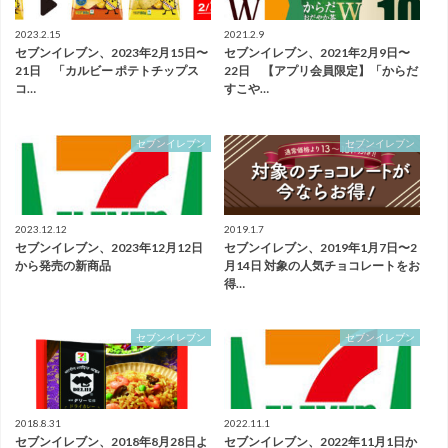
2023.2.15
2021.2.9
セブンイレブン、2023年2月15日〜
セブンイレブン、2021年2月9日〜
21日 「カルビー ポテトチップス
22日 【アプリ会員限定】「からだ
コ…
すこや…
セブンイレブン
セブンイレブン
2023.12.12
2019.1.7
セブンイレブン、2023年12月12日
セブンイレブン、2019年1月7日〜2
から発売の新商品
月14日 対象の人気チョコレートをお
得…
セブンイレブン
セブンイレブン
2018.8.31
2022.11.1
セブンイレブン、2018年8月28日よ
セブンイレブン、2022年11月1日か