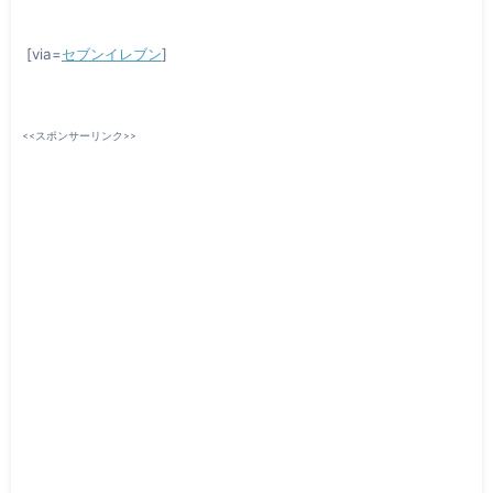
[via=
セブンイレブン
]
<<スポンサーリンク>>