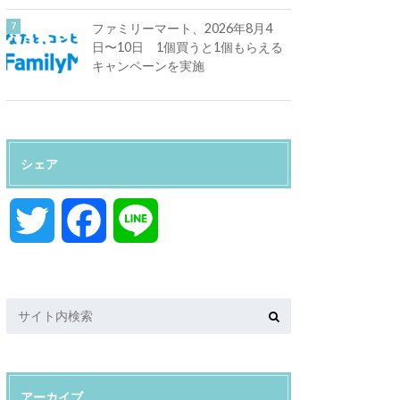
ファミリーマート、2026年8月4
日〜10日 1個買うと1個もらえる
キャンペーンを実施
シェア
T
F
L
w
a
i
i
c
n
t
e
e
アーカイブ
t
b