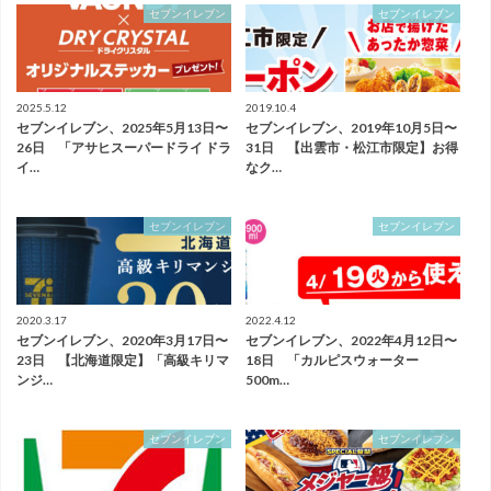
セブンイレブン
セブンイレブン
2025.5.12
2019.10.4
セブンイレブン、2025年5月13日〜
セブンイレブン、2019年10月5日〜
26日 「アサヒスーパードライ ドラ
31日 【出雲市・松江市限定】お得
イ…
なク…
セブンイレブン
セブンイレブン
2020.3.17
2022.4.12
セブンイレブン、2020年3月17日〜
セブンイレブン、2022年4月12日〜
23日 【北海道限定】「高級キリマ
18日 「カルピスウォーター
ンジ…
500m…
セブンイレブン
セブンイレブン