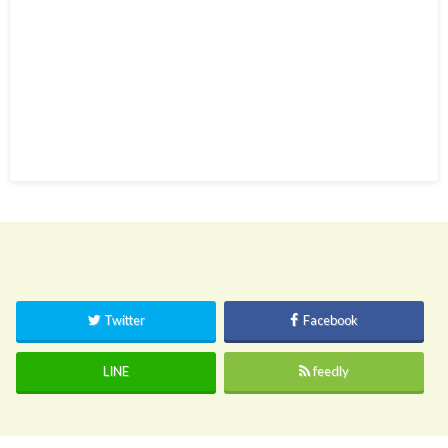
Twitter
Facebook
LINE
feedly