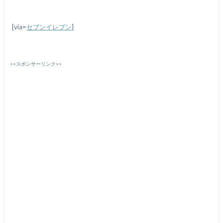
[via=
セブンイレブン
]
<<スポンサーリンク>>