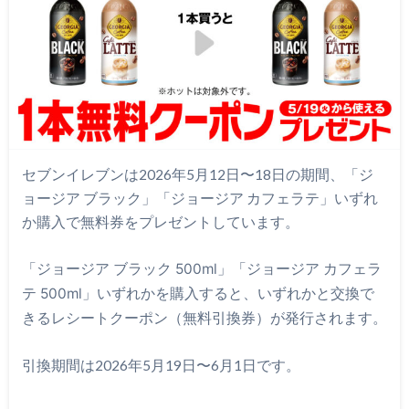
セブンイレブンは2026年5月12日〜18日の期間、「ジ
ョージア ブラック」「ジョージア カフェラテ」いずれ
か購入で無料券をプレゼントしています。
「ジョージア ブラック 500ml」「ジョージア カフェラ
テ 500ml」いずれかを購入すると、いずれかと
交換で
きるレシートクーポン（無料引換券）が発行されます。
引換期間は2026年5月19日〜6月1日です。