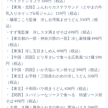
・ベイクドショコラ 168円（税込）
・【東海・北陸】ふんわりカステラサンド（とやまの牛
乳入りホイップ&苺ジャム） 159円（税込）
・麺屋こころ監修 冷し台湾風まぜうどん 550円（税
込）
・すず鬼監修 冷しスタ満まぜそば 698円（税込）
・【東京都の一部・神奈川県の一部】冷し麻辣麺 498円
（税込）
・【東海】冷し五目きしめん 498円（税込）
・【中国・四国】ピリ辛タレで食べる広島風つけ麺 598
円（税込）
・【中国・四国】いか天塩レモン焼そば 398円（税込）
・【東北】お手軽！三陸産わかめの冷しうどん 338円
（税込）
・【東北】十和田バラ焼きうどん 438円（税込）
・【関西】スパイシーなソースで食べる 特盛ソース焼
そば 498円（税込）
・大盛 太麺！豚肉とねぎの焦がし醤油パスタ 598円