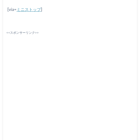
[via=
ミニストップ
]
<<スポンサーリンク>>